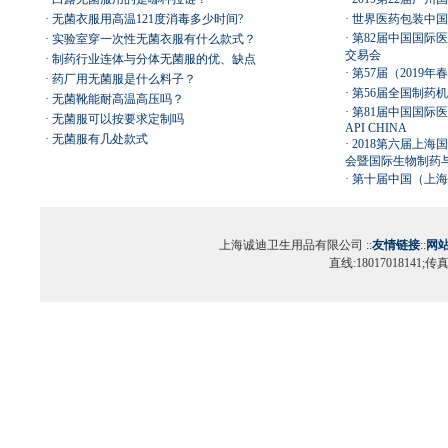
·
无菌衣服用高温121度消毒多少时间?
·
世界医药包装中国展（In
·
第82届中国国际
·
实验室穿一次性无菌衣服有什么款式？
交易会
·
制药行业连体与分体无菌服的优、缺点
·
第57届（2019
·
药厂用无菌服是什么料子？
·
第56届全国制药
·
无菌靴能耐高温高压吗？
·
第81届中国国际医
·
无菌服可以按要求定制吗
API CHINA
·
无菌服有几处款式
·
2018第六届上
会暨国际生物制药
·
第十届中国（上海
上海诚迪卫生用品有限公司
::
友情链接
::
网
直线:18017018141;传真:0