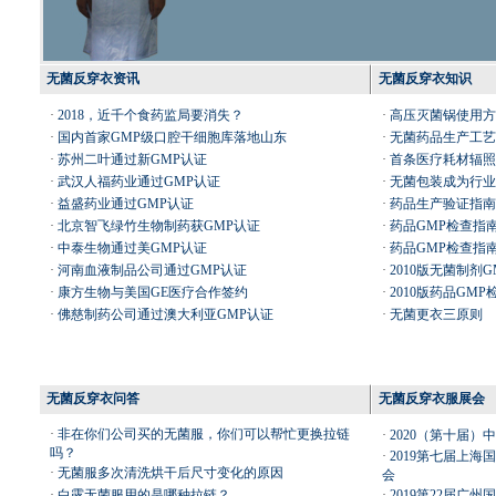
无菌反穿衣资讯
无菌反穿衣知识
·
2018，近千个食药监局要消失？
·
高压灭菌锅使用方
·
国内首家GMP级口腔干细胞库落地山东
·
无菌药品生产工艺
·
苏州二叶通过新GMP认证
·
首条医疗耗材辐照
·
武汉人福药业通过GMP认证
·
无菌包装成为行业
·
益盛药业通过GMP认证
·
药品生产验证指南
·
北京智飞绿竹生物制药获GMP认证
·
药品GMP检查指
·
中泰生物通过美GMP认证
·
药品GMP检查指
·
河南血液制品公司通过GMP认证
·
2010版无菌制剂
·
康方生物与美国GE医疗合作签约
·
2010版药品GMP
·
佛慈制药公司通过澳大利亚GMP认证
·
无菌更衣三原则
无菌反穿衣问答
无菌反穿衣服展会
·
非在你们公司买的无菌服，你们可以帮忙更换拉链
·
2020（第十届
吗？
·
2019第七届上
·
无菌服多次清洗烘干后尺寸变化的原因
会
·
白露无菌服用的是哪种拉链？
·
2019第22届广州