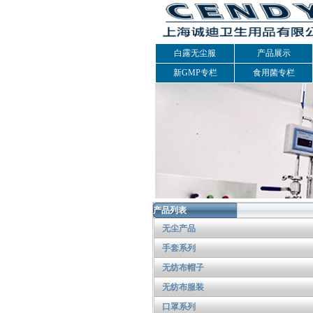
白露无尘服
产品展示
新GMP专栏
食用菌专栏
产品列表
无尘产品
手套系列
无纺布帽子
无纺布服装
口罩系列