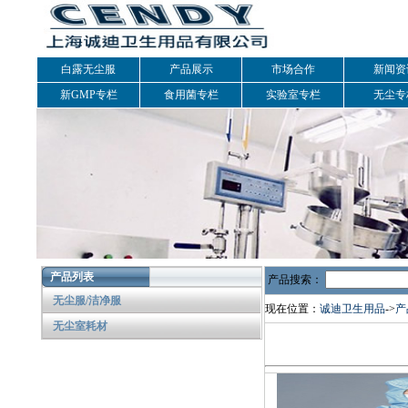
白露无尘服
产品展示
市场合作
新闻资
新GMP专栏
食用菌专栏
实验室专栏
无尘专
产品列表
产品搜索：
无尘服/洁净服
现在位置：
诚迪卫生用品
->
产
无尘室耗材