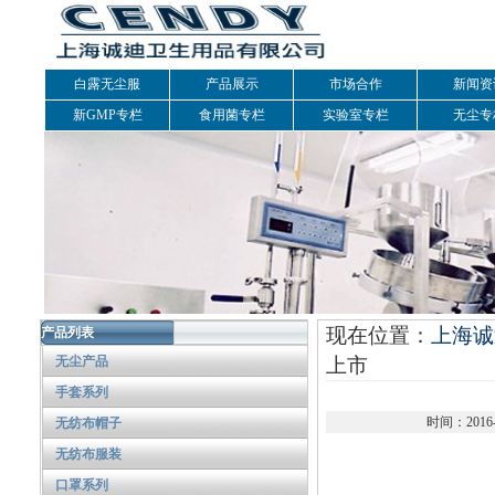
白露无尘服
产品展示
市场合作
新闻资
新GMP专栏
食用菌专栏
实验室专栏
无尘专
现在位置：
上海诚
产品列表
无尘产品
上市
手套系列
时间：2016
无纺布帽子
无纺布服装
口罩系列