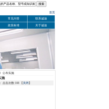
首页
常见问答
联系诚迪
政策标准
关于诚迪
例》公布实施
实施
数：
点击次数:108 【
关闭
】