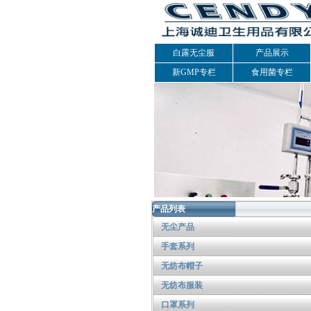
白露无尘服
产品展示
新GMP专栏
食用菌专栏
产品列表
无尘产品
手套系列
无纺布帽子
无纺布服装
口罩系列