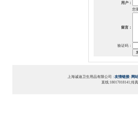
用户：
您
留言：
验证码：
上海诚迪卫生用品有限公司
::
友情链接
::
网
直线:18017018141;传真:0