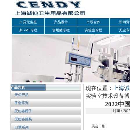
白露无尘服
产品展示
市场合作
新闻资
新GMP专栏
食用菌专栏
实验室专栏
无尘专
现在位置：
上海诚
产品列表
无尘产品
实验室技术设备博
2022
手套系列
时间：2022
无纺布帽子
无纺布服装
展会日期
口罩系列