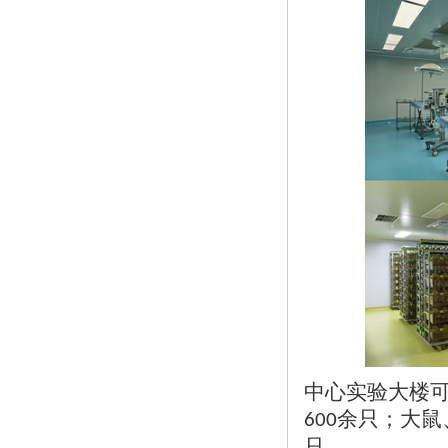
中心实验大楼
余只；大鼠
600
只。