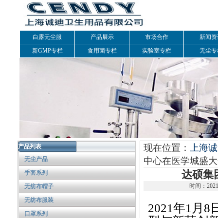
白露无尘服
产品展示
市场合作
新闻资
新GMP专栏
食用菌专栏
实验室专栏
无尘专
现在位置：
上海诚
产品列表
无尘产品
中心在医学城盛大
达硕集
手套系列
时间：2021
无纺布帽子
无纺布服装
2021年1
口罩系列