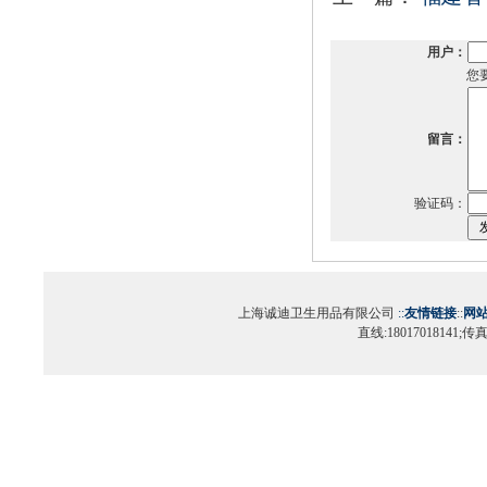
用户：
您
留言：
验证码：
上海诚迪卫生用品有限公司
::
友情链接
::
网
直线:18017018141;传真:0