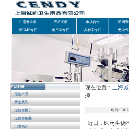
白露无尘服
产品展示
市场合作
新闻资
新GMP专栏
食用菌专栏
实验室专栏
无尘专
现在位置：
上海诚
产品列表
无尘产品
捧
手套系列
时间：2017
无纺布帽子
无纺布服装
近日，医药生物
口罩系列