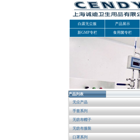
白露无尘服
产品展示
新GMP专栏
食用菌专栏
产品列表
无尘产品
手套系列
无纺布帽子
无纺布服装
口罩系列