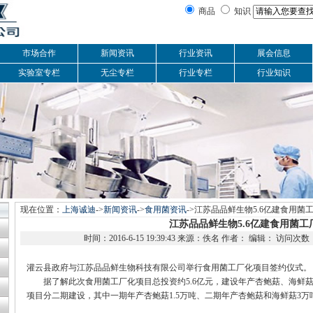
商品
知识
市场合作
新闻资讯
行业资讯
展会信息
实验室专栏
无尘专栏
行业专栏
行业知识
现在位置：
上海诚迪
->
新闻资讯
->
食用菌资讯
->江苏品品鲜生物5.6亿建食用菌
江苏品品鲜生物5.6亿建食用菌工
时间：2016-6-15 19:39:43 来源：佚名 作者： 编辑： 访问次
灌云县政府与江苏品品鲜生物科技有限公司举行食用菌工厂化项目签约仪式
据了解此次食用菌工厂化项目总投资约5.6亿元，建设年产杏鲍菇、海鲜菇4
项目分二期建设，其中一期年产杏鲍菇1.5万吨、二期年产杏鲍菇和海鲜菇3