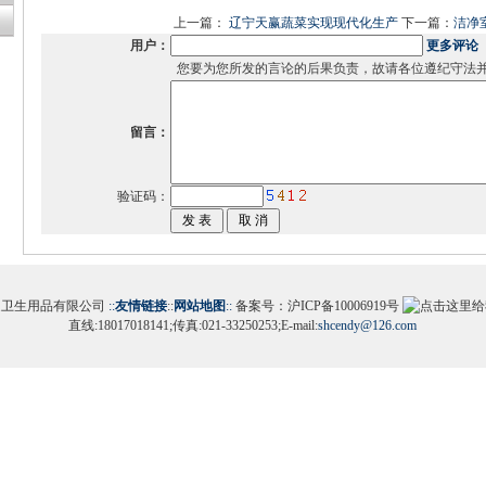
上一篇：
辽宁天赢蔬菜实现现代化生产
下一篇：
洁净
用户：
更多评论
您要为您所发的言论的后果负责，故请各位遵纪守法
留言：
验证码：
迪卫生用品有限公司
::
友情链接
::
网站地图
::
备案号：沪ICP备10006919号
直线:18017018141;传真:021-33250253;E-mail:
shcendy@126.com