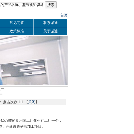
首页
常见问答
联系诚迪
政策标准
关于诚迪
工厂
厂
数：
点击次数:111 【
关闭
】
。
.5万吨的食用菌工厂化生产工厂一个，
万吨，并建设蘑菇深加工项目。