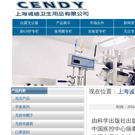
白露无尘服
产品展示
市场合作
新闻资
新GMP专栏
食用菌专栏
实验室专栏
无尘专
现在位置：
上海诚
产品列表
无尘产品
手套系列
时间：2016
无纺布帽子
由科学出版社出版
无纺布服装
中国疾控中心病
口罩系列