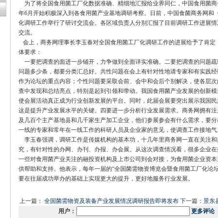
为了将全国食用菌工厂化数据准确、精细地汇报给业界同仁，中国食用菌商
年6月开始积极深入到各食用菌产业基地调研考察。日前，中国食菌商务网和
化调研工作举行了研讨交流会。各区域负责人分别汇报了目前调研工作进展情
交流。
会上，商务网理事长李玉春对全国食用菌工厂化调研工作的进展给予了肯定
体要求：
一要把调查的面进一步铺开，力争做到全面详实准确。二要把调查的问题疏
问题多少条，都要分类汇总好。共性问题在会上有针对性地请专家和有实践经
作为论坛的重点内容；个性问题要采取会前、会中和会后个别解决，使各层次
查中发现和总结亮点，特别是起到引领和带动。我国食用菌产业发展的创新模式
使会展活动真正成为行业创新发展的平台。同时，此届会展要突出展示我国民
这是提升产业发展水平的关键。四要进一步分析行业发展需求。商务网拥有注册
及几百个主产基地县和几千家生产加工企业，他们参展参会有什么需求，要分
一线的专家和常年在一线工作的科研人员及企业家的意见，使调查工作接地气
李玉春强调，调研工作是传媒机构的基本功，十几年里商务网一直在关注和
究，有针对性的办网、办刊、办报、办会展。从这次调查情况看，很多企业在
一些对食用菌产业关注的融投资机构及上市公司到会对接，为食用菌企业资本
供帮助和支持。他表示，每年一届的“全国菌需物资博览会暨食用菌工厂化论
要在往届成功举办的基础上实现更大的提升，更好地服务行业发展。
上一篇：
全国菌需物资及装备产业发展情况调研报告即将发布
下一篇：
景东
用户：
更多评论