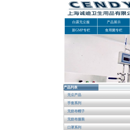
白露无尘服
产品展示
新GMP专栏
食用菌专栏
产品列表
无尘产品
手套系列
无纺布帽子
无纺布服装
口罩系列