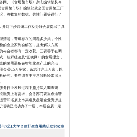
务网、《食用菌市场》杂志编辑部从今
《食用菌市场》编辑部就全国食用菌工厂
况，将收集的数据、共性问题等进行了
，并对下步调研工作及办好会展提出了具
理清楚，普遍存在的问题多少类，个性
验的企业家到会解答，提出解决方案，
的与会者都有一定收获。三要善于在调
、新鲜经验及“互联网+”的发展理念，
族的菌需装备在智能化生产上的亮点，
会员6.5万多家，杂志订户上万家，以
析研究。要在调查中注意倾听经常深入
。
服务行业发展过程中坚持深入调查研
投融资上有需求，会务部门要重点邀请
运营和拓展上市渠道及盘活企业资源提
坛”活动已成功办了十届，本届会展一定
县与浙江大学合建野生食用菌研发实验室