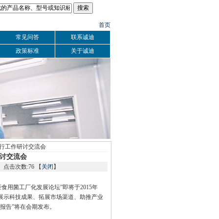
首页
常见问答
联系诚迪
政策标准
关于诚迪
举行工作研讨交流会
讨交流会
：
点击次数:76 【
关闭
】
用菌工厂化发展论坛”即将于2015年
以“展示科技成果、拓展市场渠道、助推产业
研报告”将在会期发布。