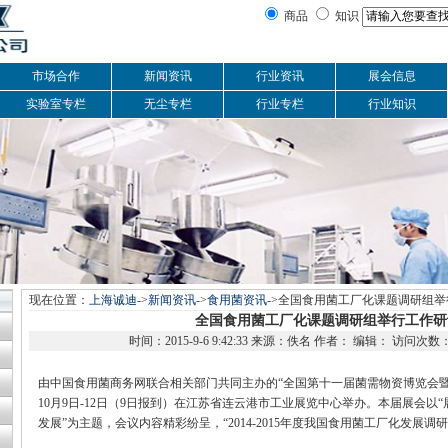
商品
知识
市场合作
新闻资讯
行业资讯
展会信息
实验室专栏
无尘专栏
行业专栏
行业知识
现在位置：
上海诚迪
->
新闻资讯
->
食用菌资讯
->全国食用菌工厂化课题调研组
全国食用菌工厂化课题调研组举行工作研
时间：2015-9-6 9:42:33 来源：佚名 作者： 编辑： 访问次数
由中国食用菌商务网联合相关部门共同主办的“全国第十一届菌需物资博览会暨食
10月9日-12日（9日报到）在江苏省连云港市工业展览中心举办。本届展会
发展”为主题，会议内容精彩纷呈，“2014-2015年度我国食用菌工厂化发展调